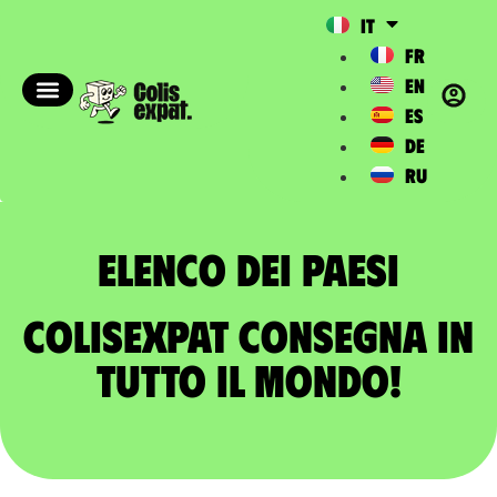
IT
FR
EN
ES
DE
RU
Elenco dei paesi​
ColisExpat consegna in
tutto il mondo!