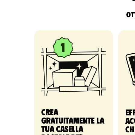
Ott
Crea
Ef
gratuitamente la
ac
tua casella
ch