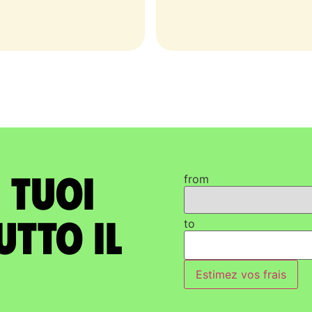
i tuoi
from
utto il
to
Estimez vos frais