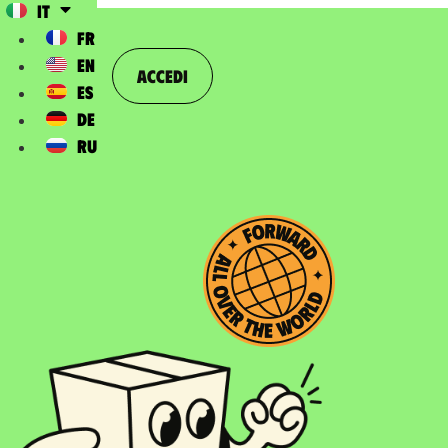
IT
FR
EN
Accedi
ES
DE
RU