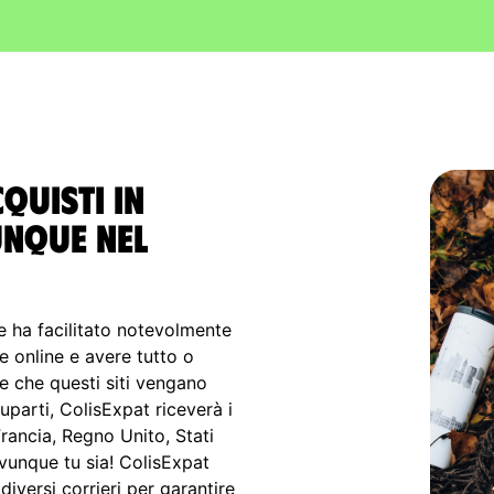
cquisti in
unque nel
 ha facilitato notevolmente
e online e avere tutto o
e che questi siti vengano
uparti, ColisExpat riceverà i
Francia, Regno Unito, Stati
 ovunque tu sia! ColisExpat
iversi corrieri per garantire