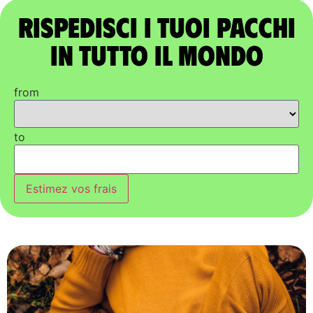
Rispedisci i tuoi pacchi
in tutto il mondo
from
to
Estimez vos frais