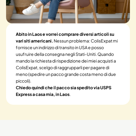
Abito in Laos e vorrei comprare diversi articoli su
vari siti americani.
Nessun problema: ColisExpat mi
fornisce un indirizzo di transito in USA e posso
usufruire della consegna negli Stati-Uniti. Quando
mando la richiesta di rispedizione dei miei acquisti a
ColisExpat, scelgo di raggrupparli per pagare di
meno (spedire un pacco grande costa meno di due
piccoli).
Chiedo quindi che il pacco sia spedito via USPS
Express a casa mia, in Laos
.