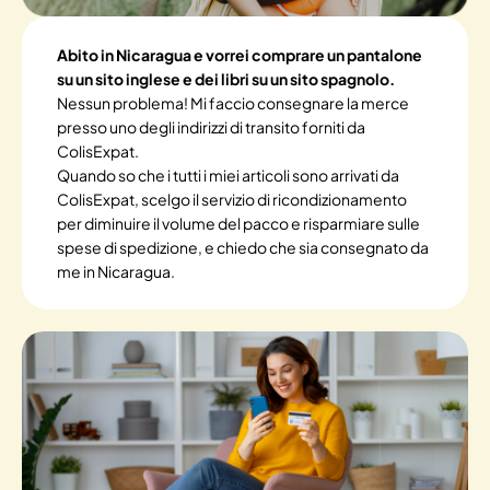
Abito in Nicaragua e vorrei comprare un pantalone
su un sito inglese e dei libri su un sito spagnolo.
Nessun problema! Mi faccio consegnare la merce
presso uno degli indirizzi di transito forniti da
ColisExpat.
Quando so che i tutti i miei articoli sono arrivati da
ColisExpat, scelgo il servizio di ricondizionamento
per diminuire il volume del pacco e risparmiare sulle
spese di spedizione, e chiedo che sia consegnato da
me in Nicaragua.