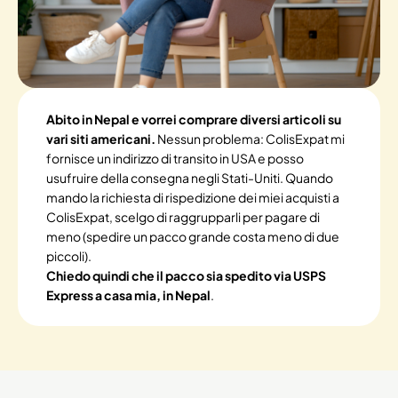
Abito in Nepal e vorrei comprare diversi articoli su
vari siti americani.
Nessun problema: ColisExpat mi
fornisce un indirizzo di transito in USA e posso
usufruire della consegna negli Stati-Uniti. Quando
mando la richiesta di rispedizione dei miei acquisti a
ColisExpat, scelgo di raggrupparli per pagare di
meno (spedire un pacco grande costa meno di due
piccoli).
Chiedo quindi che il pacco sia spedito via USPS
Express a casa mia, in Nepal
.