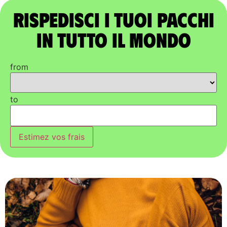
Rispedisci i tuoi pacchi
in tutto il mondo
from
to
Estimez vos frais