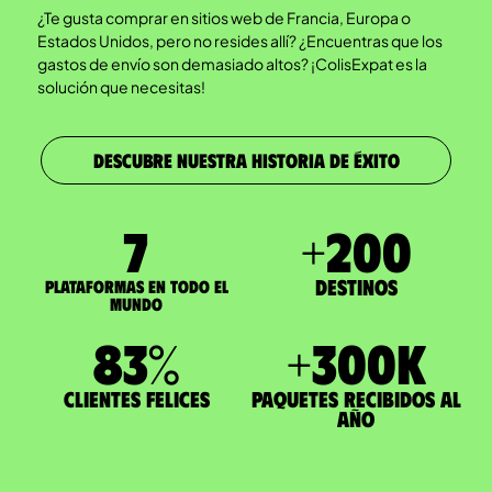
¿Te gusta comprar en sitios web de Francia, Europa o
Estados Unidos, pero no resides allí? ¿Encuentras que los
gastos de envío son demasiado altos? ¡ColisExpat es la
solución que necesitas!
DESCUBRE NUESTRA HISTORIA DE ÉXITO
7
+
200
Destinos
Plataformas en todo el
mundo
83
%
+
300
K
Clientes felices
paquetes recibidos al
año