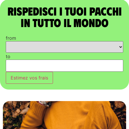
Rispedisci i tuoi pacchi
in tutto il mondo
from
to
Estimez vos frais