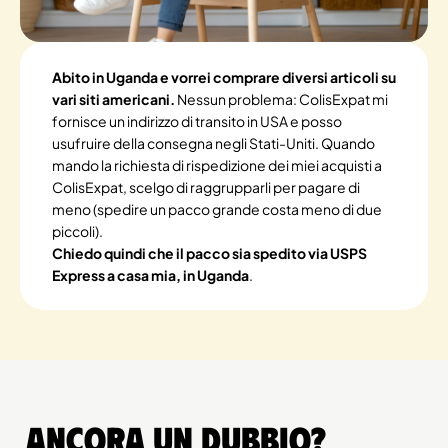
Abito in Uganda e vorrei comprare diversi articoli su
vari siti americani.
Nessun problema: ColisExpat mi
fornisce un indirizzo di transito in USA e posso
usufruire della consegna negli Stati-Uniti. Quando
mando la richiesta di rispedizione dei miei acquisti a
ColisExpat, scelgo di raggrupparli per pagare di
meno (spedire un pacco grande costa meno di due
piccoli).
Chiedo quindi che il pacco sia spedito via USPS
Express a casa mia, in Uganda
.
Ancora un dubbio?