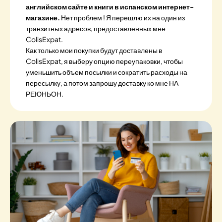
английском сайте и книги в испанском интернет-
магазине.
Нет проблем ! Я перешлю их на один из
транзитных адресов, предоставленных мне
ColisExpat.
Как только мои покупки будут доставлены в
ColisExpat, я выберу опцию переупаковки, чтобы
уменьшить объем посылки и сократить расходы на
пересылку, а потом запрошу доставку ко мне НА
РЕЮНЬОН.