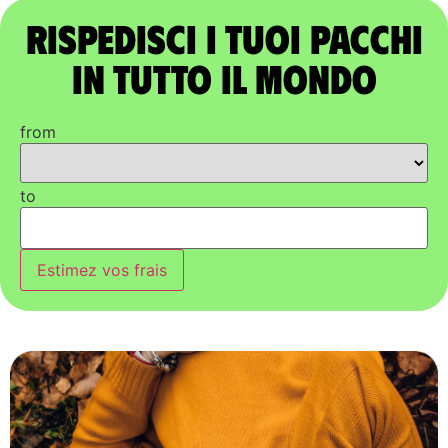
Rispedisci i tuoi pacchi
in tutto il mondo
from
to
Estimez vos frais