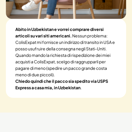
Abito in Uzbekistan e vorrei comprare diversi
articoli su vari siti americani.
Nessun problema:
ColisExpat mi fornisce un indirizzo di transito in USA e
posso usufruire della consegna negli Stati-Uniti.
Quando mando la richiesta di rispedizione dei miei
acquisti a ColisExpat, scelgo di raggrupparli per
pagare di meno (spedire un pacco grande costa
meno di due piccoli).
Chiedo quindi che il pacco sia spedito via USPS
Express a casa mia, in Uzbekistan
.