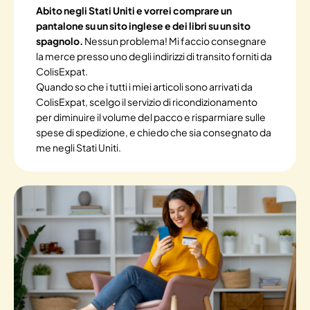
Abito negli Stati Uniti e vorrei comprare un
pantalone su un sito inglese e dei libri su un sito
spagnolo.
Nessun problema! Mi faccio consegnare
la merce presso uno degli indirizzi di transito forniti da
ColisExpat.
Quando so che i tutti i miei articoli sono arrivati da
ColisExpat, scelgo il servizio di ricondizionamento
per diminuire il volume del pacco e risparmiare sulle
spese di spedizione, e chiedo che sia consegnato da
me negli Stati Uniti.