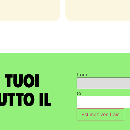
i tuoi
from
utto il
to
Estimez vos frais