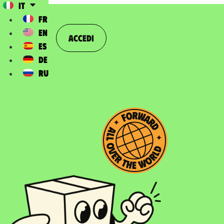
IT
FR
EN
Accedi
ES
DE
RU