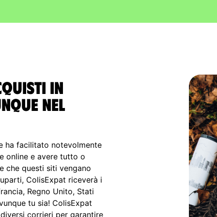
cquisti in
unque nel
 ha facilitato notevolmente
e online e avere tutto o
e che questi siti vengano
uparti, ColisExpat riceverà i
Francia, Regno Unito, Stati
 ovunque tu sia! ColisExpat
iversi corrieri per garantire