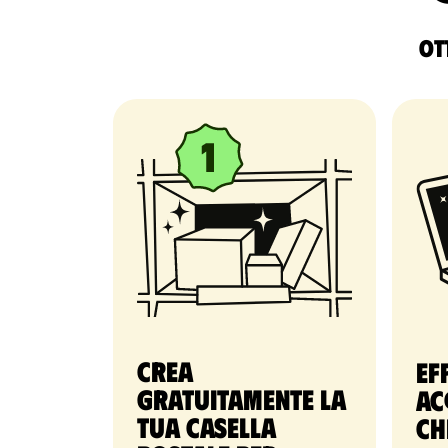
Ott
Crea
Ef
gratuitamente la
ac
tua casella
ch