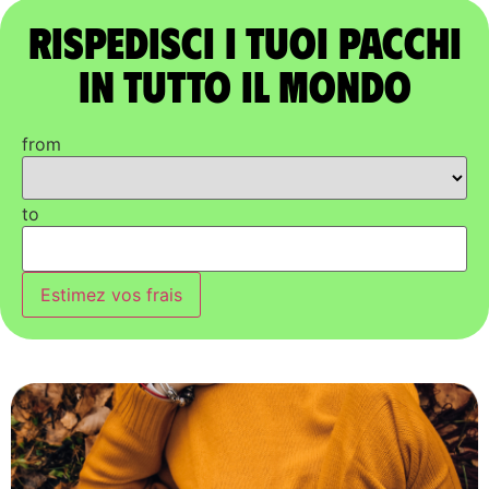
Rispedisci i tuoi pacchi
in tutto il mondo
from
to
Estimez vos frais