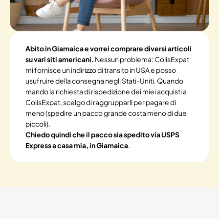
Abito in Giamaica e vorrei comprare diversi articoli
su vari siti americani.
Nessun problema: ColisExpat
mi fornisce un indirizzo di transito in USA e posso
usufruire della consegna negli Stati-Uniti. Quando
mando la richiesta di rispedizione dei miei acquisti a
ColisExpat, scelgo di raggrupparli per pagare di
meno (spedire un pacco grande costa meno di due
piccoli).
Chiedo quindi che il pacco sia spedito via USPS
Express a casa mia, in Giamaica
.