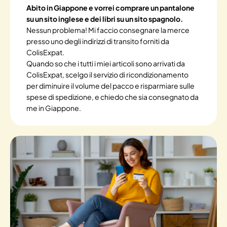
Abito in Giappone e vorrei comprare un pantalone
su un sito inglese e dei libri su un sito spagnolo.
Nessun problema! Mi faccio consegnare la merce
presso uno degli indirizzi di transito forniti da
ColisExpat.
Quando so che i tutti i miei articoli sono arrivati da
ColisExpat, scelgo il servizio di ricondizionamento
per diminuire il volume del pacco e risparmiare sulle
spese di spedizione, e chiedo che sia consegnato da
me in Giappone.