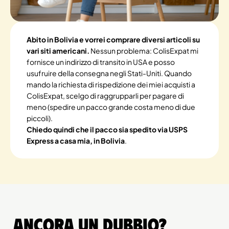
Abito in Bolivia e vorrei comprare diversi articoli su
vari siti americani.
Nessun problema: ColisExpat mi
fornisce un indirizzo di transito in USA e posso
usufruire della consegna negli Stati-Uniti. Quando
mando la richiesta di rispedizione dei miei acquisti a
ColisExpat, scelgo di raggrupparli per pagare di
meno (spedire un pacco grande costa meno di due
piccoli).
Chiedo quindi che il pacco sia spedito via USPS
Express a casa mia, in Bolivia
.
Ancora un dubbio?