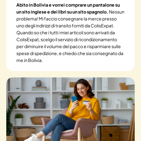
Abito in Bolivia e vorrei comprare un pantalone su
un sito inglese e dei libri su un sito spagnolo.
Nessun
problema! Mi faccio consegnare la merce presso
uno degli indirizzi di transito forniti da ColisExpat.
Quando so che i tutti i miei articoli sono arrivati da
ColisExpat, scelgo il servizio di ricondizionamento
per diminuire il volume del pacco e risparmiare sulle
spese di spedizione, e chiedo che sia consegnato da
me in Bolivia.