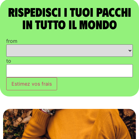
Rispedisci i tuoi pacchi
in tutto il mondo
from
to
Estimez vos frais