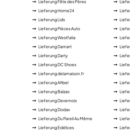
Lieferung Fête des Pères
Lief
Lieferung Home24
Liefe
Lieferung Lids
Liefe
Lieferung Pièces Auto
Liefe
Lieferung Westfalia
Lief
Lieferung Damart
Liefe
Lieferung Darty
Liefe
Lieferung DC Shoes
Liefe
Lieferung delamaison.fr
Liefe
Lieferung Afibel
Liefe
Lieferung Balzac
Liefe
Lieferung Devernois
Liefe
Lieferung Dodax
Liefe
Lieferung Du Pareil Au Même
Lief
Lieferung Edélices
Liefe