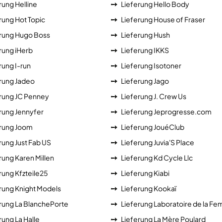
rung Helline
Lieferung Hello Body
rung Hot Topic
Lieferung House of Fraser
erung Hugo Boss
Lieferung Hush
rung iHerb
Lieferung IKKS
rung I-run
Lieferung Isotoner
rung Jadeo
Lieferung Jago
rung JC Penney
Lieferung J. Crew Us
rung Jennyfer
Lieferung Jeprogresse.com
erung Joom
Lieferung JouéClub
rung Just Fab US
Lieferung Juvia'S Place
rung Karen Millen
Lieferung Kd Cycle Llc
rung Kfzteile25
Lieferung Kiabi
rung Knight Models
Lieferung Kookaï
rung La BlanchePorte
Lieferung Laboratoire de la F
rung La Halle
Lieferung La Mère Poulard