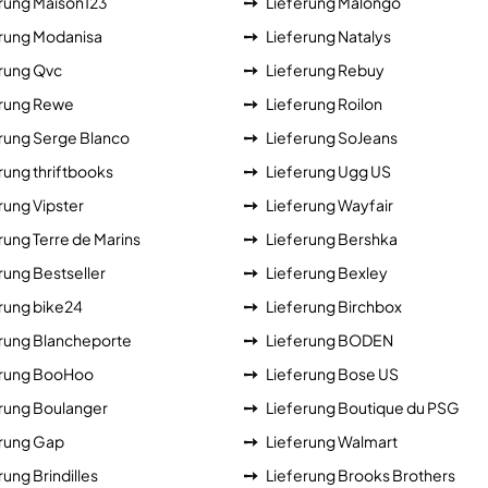
rung Maison123
Lieferung Malongo
erung Modanisa
Lieferung Natalys
rung Qvc
Lieferung Rebuy
erung Rewe
Lieferung Roilon
rung Serge Blanco
Lieferung SoJeans
rung thriftbooks
Lieferung Ugg US
rung Vipster
Lieferung Wayfair
rung Terre de Marins
Lieferung Bershka
rung Bestseller
Lieferung Bexley
rung bike24
Lieferung Birchbox
rung Blancheporte
Lieferung BODEN
erung BooHoo
Lieferung Bose US
rung Boulanger
Lieferung Boutique du PSG
erung Gap
Lieferung Walmart
rung Brindilles
Lieferung Brooks Brothers