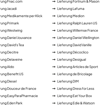
erung Fnac.com
Lieferung Fortnum & Mason
rung Jacadi
Lieferung Lafuma
rung Medikamente per Klick
Lieferung Medion
rung Primark
Lieferung Ralph Lauren US
erung Westwing
Lieferung Willemse France
rung Daniel Jouvance
Lieferung Daniel Wellington
rung David's Tea
Lieferung David Vanille
rung Decitre
Lieferung Décoclico
rung Delaveine
Lieferung Desigual
rung Aldo
Lieferung Articles de Sport
rung Benefit US
Lieferung de Bricolage
rung Diesel
Lieferung DIM
rung Douceur de France
Lieferung Dress for Less
erung EasyParaPharmacie
Lieferung Eat Your Box
rung Eden Park
Lieferung Edie & Watson