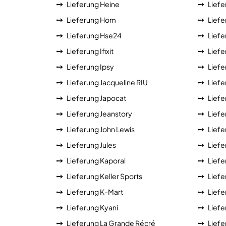
Lieferung Heine
Liefe
Lieferung Hom
Liefe
Lieferung Hse24
Lief
Lieferung Ifixit
Liefe
Lieferung Ipsy
Liefe
Lieferung Jacqueline RIU
Liefe
Lieferung Japocat
Liefe
Lieferung Jeanstory
Liefe
Lieferung John Lewis
Lief
Lieferung Jules
Liefe
Lieferung Kaporal
Liefe
Lieferung Keller Sports
Liefe
Lieferung K-Mart
Liefe
Lieferung Kyani
Liefe
Lieferung La Grande Récré
Liefe