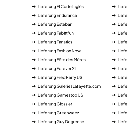
Lieferung El Corte Inglés
Lief
Lieferung Endurance
Liefe
Lieferung Esteban
Liefe
Lieferung Fabfitfun
Liefe
Lieferung Fanatics
Liefe
Lieferung Fashion Nova
Liefe
Lieferung Fête des Mères
Liefe
Lieferung Forever 21
Liefe
Lieferung Fred Perry US
Liefe
Lieferung GaleriesLafayette.com
Lief
Lieferung Gamestop US
Liefe
Lieferung Glossier
Lief
Lieferung Greenweez
Liefe
Lieferung Guy Degrenne
Lief