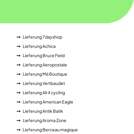
Lieferung 7dayshop
Lieferung Achica
Lieferung Bruce Field
Lieferung Aeropostale
Lieferung M6 Boutique
Lieferung Vertbaudet
Lieferung All 4 cycling
Lieferung American Eagle
Lieferung Antik Batik
Lieferung Aroma Zone
Lieferung Berceau magique