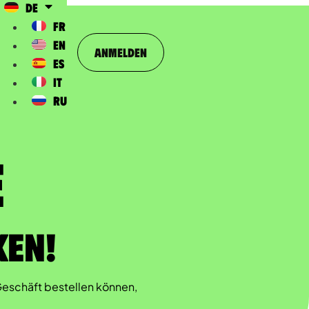
DE
FR
EN
Anmelden
ES
IT
RU
​
ken!
Geschäft bestellen können,