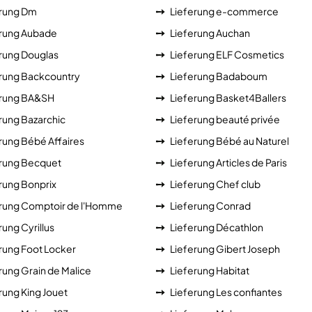
erung Dm
Lieferung e-commerce
erung Aubade
Lieferung Auchan
rung Douglas
Lieferung ELF Cosmetics
rung Backcountry
Lieferung Badaboum
erung BA&SH
Lieferung Basket4Ballers
rung Bazarchic
Lieferung beauté privée
rung Bébé Affaires
Lieferung Bébé au Naturel
erung Becquet
Lieferung Articles de Paris
rung Bonprix
Lieferung Chef club
erung Comptoir de l'Homme
Lieferung Conrad
rung Cyrillus
Lieferung Décathlon
rung Foot Locker
Lieferung Gibert Joseph
rung Grain de Malice
Lieferung Habitat
rung King Jouet
Lieferung Les confiantes