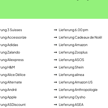
rung 3 Suisses
Lieferung 6.00 pm
rung Accessorize
Lieferung Cadeaux de Noël
rung Adidas
Lieferung Amazon
rung Zalando
Lieferung Zooplus
rung Aliexpress
Lieferung ASOS
erung H&M
Lieferung Shein
rung Alice Délice
Lieferung alinea
rung Alternate
Lieferung Amazon US
rung André
Lieferung Anthropologie
rung Apple
Lieferung Oysho
rung ASDiscount
Lieferung ASEA