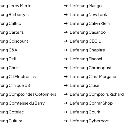
rung Leroy Merlin
Lieferung Mango
rung Burberry’s
Lieferung New Look
rung Caltric
Lieferung Calvin Klein
rung Carter's
Lieferung Casando
rung Cdiscount
Lieferung CECIL
erung C&A
Lieferung Chapitre
rung Dell
Lieferung Flaconi
rung Christ
Lieferung Chronopost
rung Cit Electronics
Lieferung Clara Morgane
rung Clinique US
Lieferung Cluse
rung Comptoir des Cotonniers
Lieferung Comptoirs Richard
rung Comtesse du Barry
Lieferung ConranShop
rung Cotelac
Lieferung Courir
rung Cultura
Lieferung Cyberport