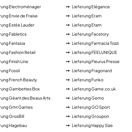
erung Electroménager
Lieferung Elégance
rung Envie de Fraise
Lieferung Eram
rung Estée Lauder
Lieferung Etam
rung Fabletics
Lieferung Facetory
rung Fantasia
Lieferung Farmacia Tozzi
rung Fashion Retail
Lieferung FEELUNIQUE
rung Finish Line
Lieferung Fleurus Presse
rung Fossil
Lieferung Fragonard
rung French Beauty
Lieferung Funko
erung Gambettes Box
Lieferung Game.co.uk
rung Géant des Beaux Arts
Lieferung Gemo
erung Gmt Games
Lieferung GO Sport
rung GrosBill
Lieferung Groupon
erung Hagebau
Lieferung Happy Size