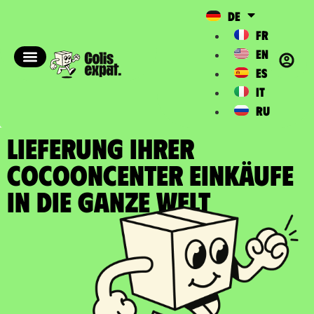
DE
FR
EN
ES
IT
RU
LIEFERUNG IHRER
COCOONCENTER EINKÄUFE
In die ganze Welt