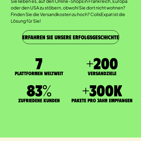
Sie lieben es, auf den Online-Shops in Frankreich, Europa
oder den USA zu stöbern, obwohl Sie dort nicht wohnen?
Finden Sie die Versandkosten zu hoch? ColisExpat ist die
Lösung für Sie!
ERFAHREN SIE UNSERE ERFOLGSGESCHICHTE
7
+
200
Plattformen weltweit
Versandziele
83
%
+
300
K
zufriedene Kunden
Pakete pro Jahr empfangen