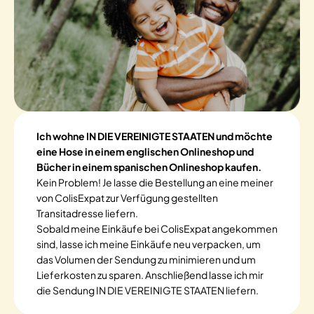
Ich wohne IN DIE VEREINIGTE STAATEN und möchte
eine Hose in einem englischen Onlineshop und
Bücher in einem spanischen Onlineshop kaufen.
Kein Problem! Je lasse die Bestellung an eine meiner
von ColisExpat zur Verfügung gestellten
Transitadresse liefern.
Sobald meine Einkäufe bei ColisExpat angekommen
sind, lasse ich meine Einkäufe neu verpacken, um
das Volumen der Sendung zu minimieren und um
Lieferkosten zu sparen. Anschließend lasse ich mir
die Sendung IN DIE VEREINIGTE STAATEN liefern.