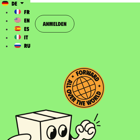
DE
FR
EN
Anmelden
ES
IT
RU