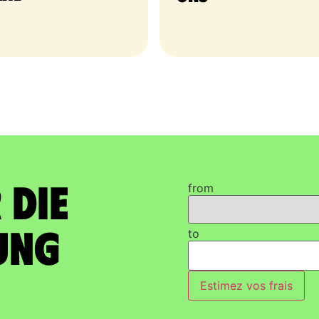
 die
from
ung
to
Estimez vos frais