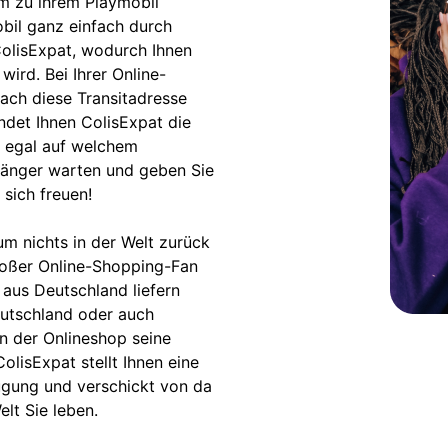
em zu ihrem Playmobil
obil ganz einfach durch
 ColisExpat, wodurch Ihnen
wird. Bei Ihrer Online-
ach diese Transitadresse
det Ihnen ColisExpat die
– egal auf welchem
 länger warten und geben Sie
 sich freuen!
m nichts in der Welt zurück
roßer Online-Shopping-Fan
 aus Deutschland liefern
eutschland oder auch
nn der Onlineshop seine
ColisExpat stellt Ihnen eine
ügung und verschickt von da
elt Sie leben.