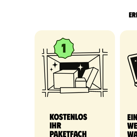
Er
Kostenlos
Ei
Ihr
We
Paketfach
Wa