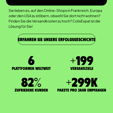
Sie lieben es, auf den Online-Shops in Frankreich, Europa
oder den USA zu stöbern, obwohl Sie dort nicht wohnen?
Finden Sie die Versandkosten zu hoch? ColisExpat ist die
Lösung für Sie!
ERFAHREN SIE UNSERE ERFOLGSGESCHICHTE
7
+
200
Plattformen weltweit
Versandziele
83
%
+
300
K
zufriedene Kunden
Pakete pro Jahr empfangen