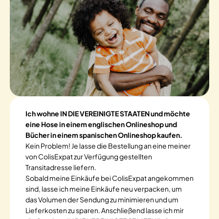
Ich wohne IN DIE VEREINIGTE STAATEN und möchte
eine Hose in einem englischen Onlineshop und
Bücher in einem spanischen Onlineshop kaufen.
Kein Problem! Je lasse die Bestellung an eine meiner
von ColisExpat zur Verfügung gestellten
Transitadresse liefern.
Sobald meine Einkäufe bei ColisExpat angekommen
sind, lasse ich meine Einkäufe neu verpacken, um
das Volumen der Sendung zu minimieren und um
Lieferkosten zu sparen. Anschließend lasse ich mir