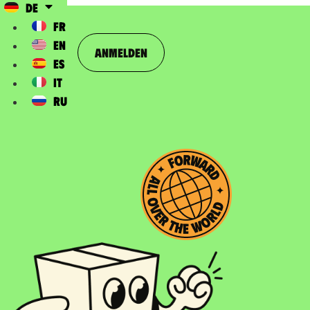
DE
FR
EN
Anmelden
ES
IT
RU