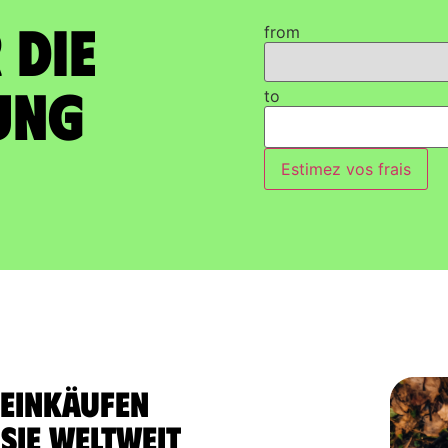
 die
from
ung
to
Estimez vos frais
 Einkäufen
sie weltweit