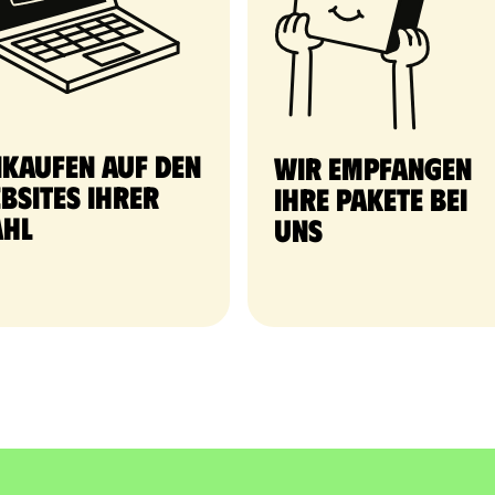
nkaufen auf den
Wir empfangen
bsites Ihrer
Ihre Pakete bei
hl
uns