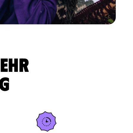
sehr
ig