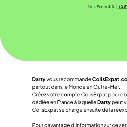
Darty
vous recommande
ColisExpat.c
partout dans le Monde en Outre-Mer.
Créez votre compte ColisExpat pour obte
dédiée en France à laquelle
Darty
peut vo
ColisExpat se charge ensuite de la réexp
Pour davantage d’information sur ce ser