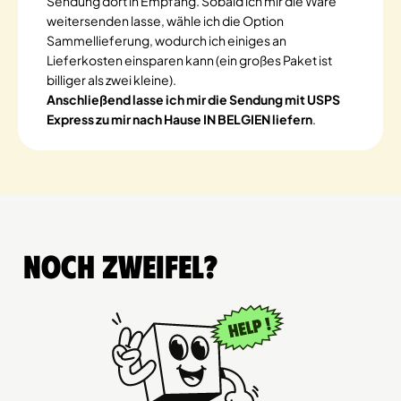
Sendung dort in Empfang. Sobald ich mir die Ware
weitersenden lasse, wähle ich die Option
Sammellieferung, wodurch ich einiges an
Lieferkosten einsparen kann (ein großes Paket ist
billiger als zwei kleine).
Anschließend lasse ich mir die Sendung mit USPS
Express zu mir nach Hause IN BELGIEN liefern
.
Noch Zweifel?