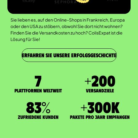
Sie lieben es, auf den Online-Shops in Frankreich, Europa
oder den USA zu stöbern, obwohl Sie dort nicht wohnen?
Finden Sie die Versandkosten zu hoch? ColisExpat ist die
Lösung für Sie!
ERFAHREN SIE UNSERE ERFOLGSGESCHICHTE
7
+
200
Plattformen weltweit
Versandziele
83
%
+
300
K
zufriedene Kunden
Pakete pro Jahr empfangen