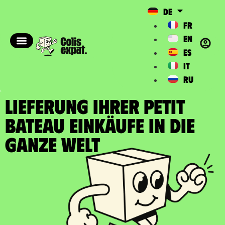
DE
FR
EN
ES
IT
RU
LIEFERUNG IHRER PETIT
BATEAU EINKÄUFE In die
ganze Welt