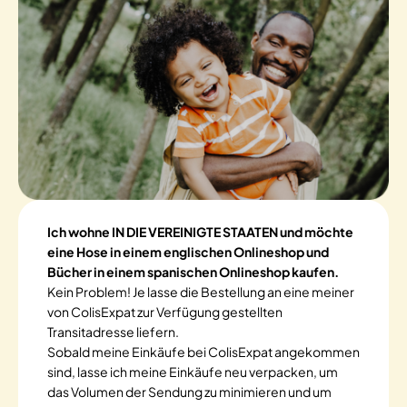
Ich wohne IN DIE VEREINIGTE STAATEN und möchte
eine Hose in einem englischen Onlineshop und
Bücher in einem spanischen Onlineshop kaufen.
Kein Problem! Je lasse die Bestellung an eine meiner
von ColisExpat zur Verfügung gestellten
Transitadresse liefern.
Sobald meine Einkäufe bei ColisExpat angekommen
sind, lasse ich meine Einkäufe neu verpacken, um
das Volumen der Sendung zu minimieren und um