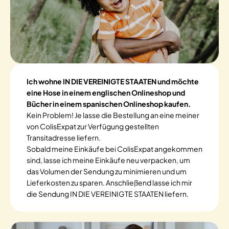
Ich wohne IN DIE VEREINIGTE STAATEN und möchte
eine Hose in einem englischen Onlineshop und
Bücher in einem spanischen Onlineshop kaufen.
Kein Problem! Je lasse die Bestellung an eine meiner
von ColisExpat zur Verfügung gestellten
Transitadresse liefern.
Sobald meine Einkäufe bei ColisExpat angekommen
sind, lasse ich meine Einkäufe neu verpacken, um
das Volumen der Sendung zu minimieren und um
Lieferkosten zu sparen. Anschließend lasse ich mir
die Sendung IN DIE VEREINIGTE STAATEN liefern.