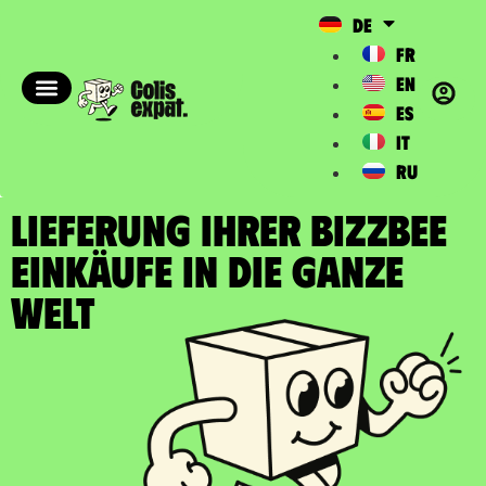
DE
FR
EN
ES
IT
RU
LIEFERUNG IHRER BIZZBEE
EINKÄUFE In die ganze
Welt