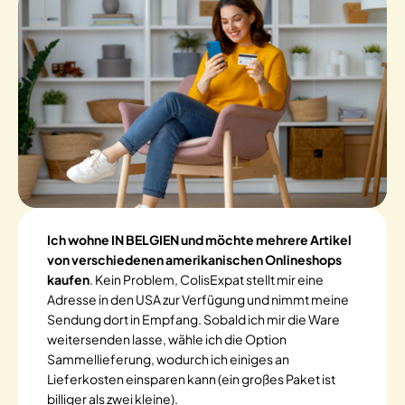
Ich wohne IN BELGIEN und möchte mehrere Artikel
von verschiedenen amerikanischen Onlineshops
kaufen
. Kein Problem, ColisExpat stellt mir eine
Adresse in den USA zur Verfügung und nimmt meine
Sendung dort in Empfang. Sobald ich mir die Ware
weitersenden lasse, wähle ich die Option
Sammellieferung, wodurch ich einiges an
Lieferkosten einsparen kann (ein großes Paket ist
billiger als zwei kleine).