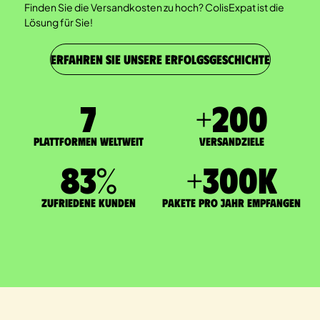
Finden Sie die Versandkosten zu hoch? ColisExpat ist die
Lösung für Sie!
ERFAHREN SIE UNSERE ERFOLGSGESCHICHTE
7
+
200
Plattformen weltweit
Versandziele
83
%
+
300
K
zufriedene Kunden
Pakete pro Jahr empfangen