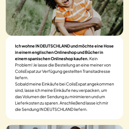
Ich wohne IN DEUTSCHLAND und möchte eine Hose
in einem englischen Onlineshop und Bücher in
einem spanischen Onlineshop kaufen.
Kein
Problem! Je lasse die Bestellung an eine meiner von
ColisExpat zur Verfügung gestellten Transitadresse
liefern.
Sobald meine Einkäufe bei ColisExpat angekommen
sind, lasse ich meine Einkäufe neu verpacken, um
das Volumen der Sendung zu minimieren und um
Lieferkosten zu sparen. Anschließend lasse ich mir
die Sendung IN DEUTSCHLAND liefern.