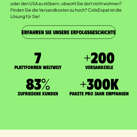
oder den USA zu stöbern, obwohl Sie dort nicht wohnen?
Finden Sie die Versandkosten zu hoch? ColisExpat ist die
Lösung für Sie!
ERFAHREN SIE UNSERE ERFOLGSGESCHICHTE
7
+
200
Plattformen weltweit
Versandziele
83
%
+
300
K
zufriedene Kunden
Pakete pro Jahr empfangen