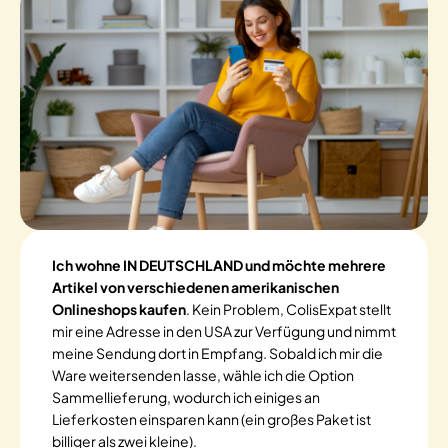
Ich wohne IN DEUTSCHLAND und möchte mehrere
Artikel von verschiedenen amerikanischen
Onlineshops kaufen
. Kein Problem, ColisExpat stellt
mir eine Adresse in den USA zur Verfügung und nimmt
meine Sendung dort in Empfang. Sobald ich mir die
Ware weitersenden lasse, wähle ich die Option
Sammellieferung, wodurch ich einiges an
Lieferkosten einsparen kann (ein großes Paket ist
billiger als zwei kleine).