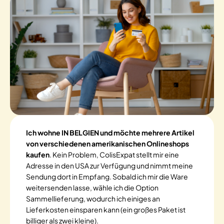
Ich wohne IN BELGIEN und möchte mehrere Artikel
von verschiedenen amerikanischen Onlineshops
kaufen
. Kein Problem, ColisExpat stellt mir eine
Adresse in den USA zur Verfügung und nimmt meine
Sendung dort in Empfang. Sobald ich mir die Ware
weitersenden lasse, wähle ich die Option
Sammellieferung, wodurch ich einiges an
Lieferkosten einsparen kann (ein großes Paket ist
billiger als zwei kleine).