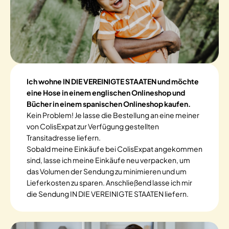
Ich wohne IN DIE VEREINIGTE STAATEN und möchte
eine Hose in einem englischen Onlineshop und
Bücher in einem spanischen Onlineshop kaufen.
Kein Problem! Je lasse die Bestellung an eine meiner
von ColisExpat zur Verfügung gestellten
Transitadresse liefern.
Sobald meine Einkäufe bei ColisExpat angekommen
sind, lasse ich meine Einkäufe neu verpacken, um
das Volumen der Sendung zu minimieren und um
Lieferkosten zu sparen. Anschließend lasse ich mir
die Sendung IN DIE VEREINIGTE STAATEN liefern.