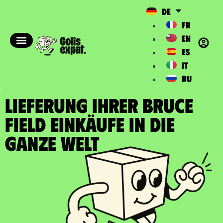
DE
FR
EN
ES
IT
RU
LIEFERUNG IHRER BRUCE
FIELD EINKÄUFE In die
ganze Welt