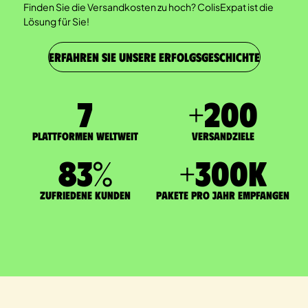
Finden Sie die Versandkosten zu hoch? ColisExpat ist die
Lösung für Sie!
ERFAHREN SIE UNSERE ERFOLGSGESCHICHTE
7
+
200
Plattformen weltweit
Versandziele
83
%
+
300
K
zufriedene Kunden
Pakete pro Jahr empfangen