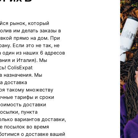
йся рынок, который
олив им делать заказы в
авкой прямо на дом. При
ану. Если это не так, не
а один из наших 6 адресов
ания и Италия). Мы
ь! ColisExpat
в назначения. Мы
а доставка
аря такому множеству
ичные тарифы и сроки
тоимость доставки
осылки, пункта
олько вариантов доставки,
е посылок во время
аботимся о доставке вашей