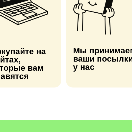
Мы принимае
купайте на
ваши посылк
йтах,
у нас
оторые вам
равятся