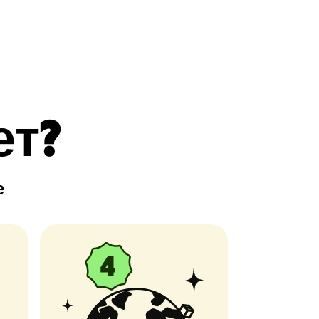
ет?
е