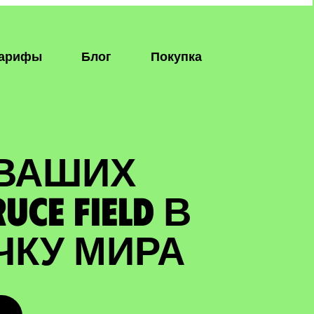
арифы
Блог
Покупка
 ВАШИХ
CE FIELD В
ЧКУ МИРА