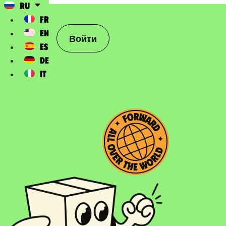
RU
FR
EN
Войти
ES
DE
IT