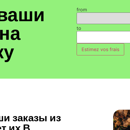
 ваши
from
на
to
ку
Estimez vos frais
ши заказы из
ет их В