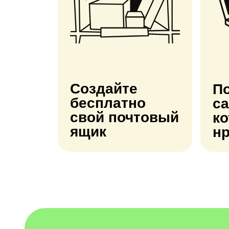
Создайте
По
бесплатно
са
свой почтовый
к
ящик
н