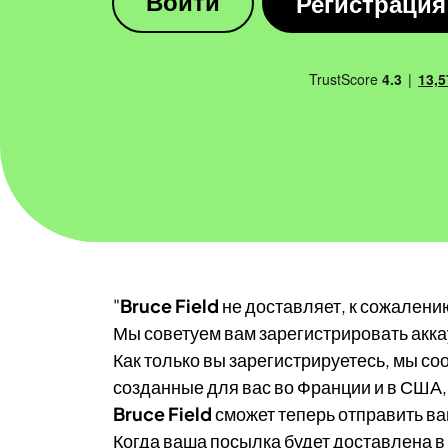
Регистрация
Войти
"
Bruce Field
не доставляет, к сожалени
Мы советуем вам зарегистрировать акка
Как только вы зарегистрируетесь, мы с
созданные для вас во Франции и в США,
Bruce Field
сможет теперь отправить ва
Когда ваша посылка будет доставлена в