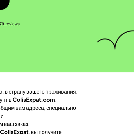
ю, в страну вашего проживания.
унт в
ColisExpat.com
.
ообщим вам адреса, специально
 и
м ваш заказ.
ColisExpat
, вы получите