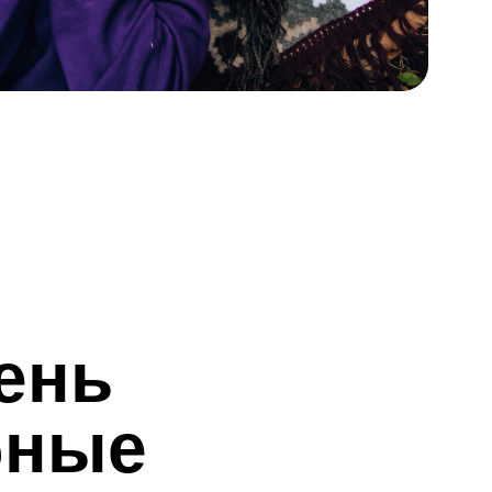
ень
бные