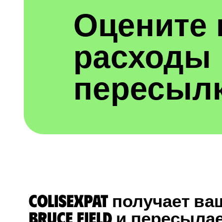
Оцените
расходы 
пересыл
ColisExpat получает ва
Bruce Field и пересыла