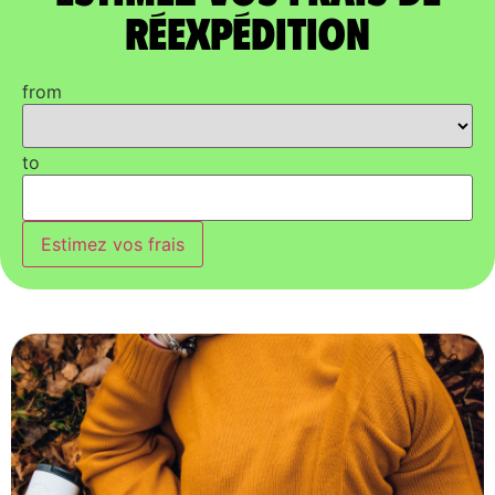
réexpédition
from
to
Estimez vos frais