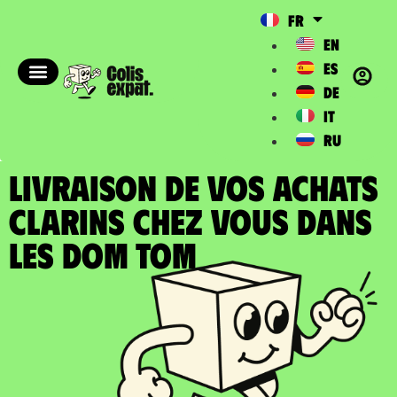
FR
EN
ES
DE
IT
RU
LIVRAISON DE VOS ACHATS
CLARINS chez vous dans
les DOM TOM