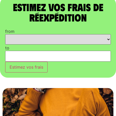
Estimez vos frais de
réexpédition
from
to
Estimez vos frais