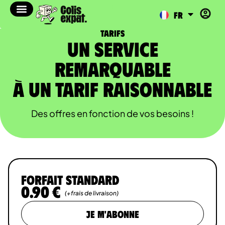
IT
FR
RU
Tarifs
Un service
remarquable
à un tarif raisonnable
Des offres en fonction de vos besoins !
FORFAIT standard
0.90 €
(+frais de livraison)
JE M'ABONNE