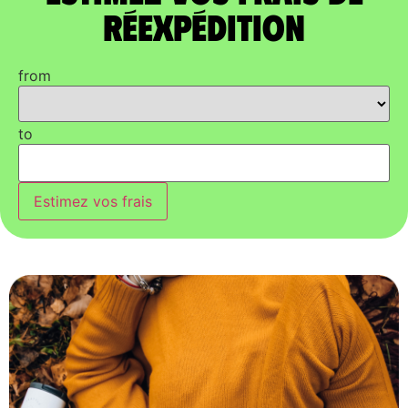
réexpédition
from
to
Estimez vos frais