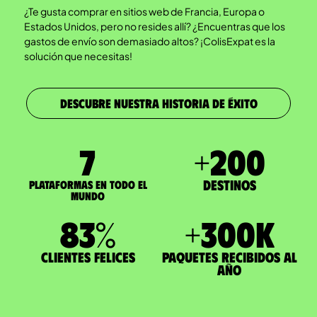
¿Te gusta comprar en sitios web de Francia, Europa o
Estados Unidos, pero no resides allí? ¿Encuentras que los
gastos de envío son demasiado altos? ¡ColisExpat es la
solución que necesitas!
DESCUBRE NUESTRA HISTORIA DE ÉXITO
7
+
200
Destinos
Plataformas en todo el
mundo
83
%
+
300
K
Clientes felices
paquetes recibidos al
año