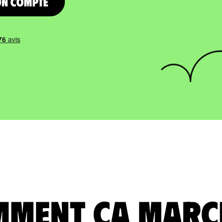
on compte
ment ça marc