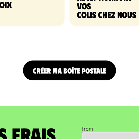
oix
vos
colis chez nous
CRÉER MA BOÎTE POSTALE
s frais
from