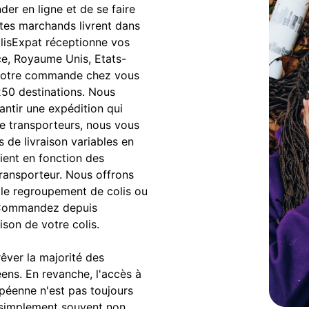
r en ligne et de se faire
sites marchands livrent dans
ColisExpat réceptionne vos
ce, Royaume Unis, Etats-
s votre commande chez vous
250 destinations. Nous
antir une expédition qui
e transporteurs, nous vous
s de livraison variables en
rient en fonction des
transporteur. Nous offrons
le regroupement de colis ou
n. Commandez depuis
ison de votre colis.
rêver la majorité des
ns. En revanche, l'accès à
opéenne n'est pas toujours
ut simplement souvent non