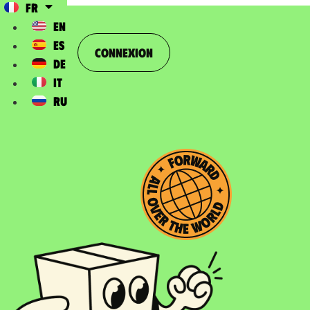
FR
EN
ES
Connexion
DE
IT
RU