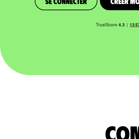
Se connecter
Créer m
com