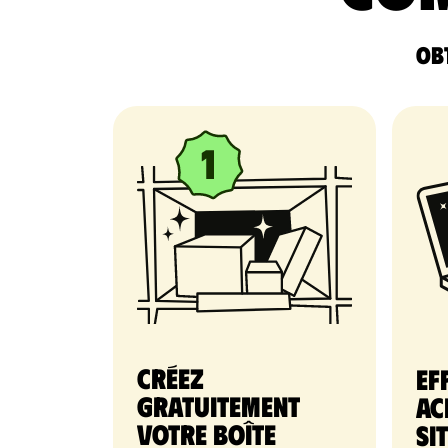
Obt
Créez
Ef
gratuitement
ac
votre Boîte
si