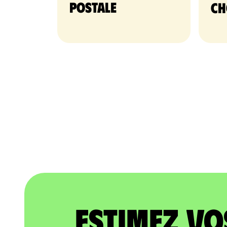
postale
ch
Estimez vo