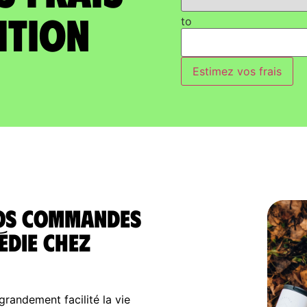
ition
to
Estimez vos frais
vos commandes
édie chez
randement facilité la vie