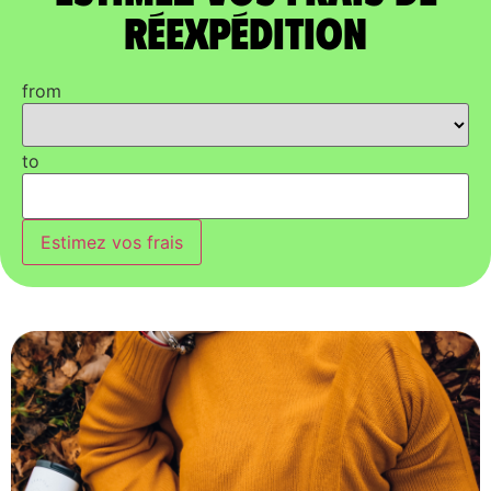
réexpédition
from
to
Estimez vos frais