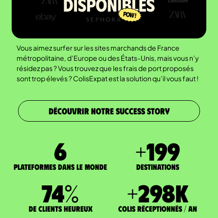
Vous aimez surfer sur les sites marchands de France
métropolitaine, d’Europe ou des États-Unis, mais vous n’y
résidez pas ? Vous trouvez que les frais de port proposés
sont trop élevés ? ColisExpat est la solution qu’il vous faut !
DÉCOUVRIR NOTRE SUCCESS STORY
7
+
200
Plateformes dans le monde
DESTINATIONS
75
%
+
300
K
de clients heureux
Colis réceptionnés / an