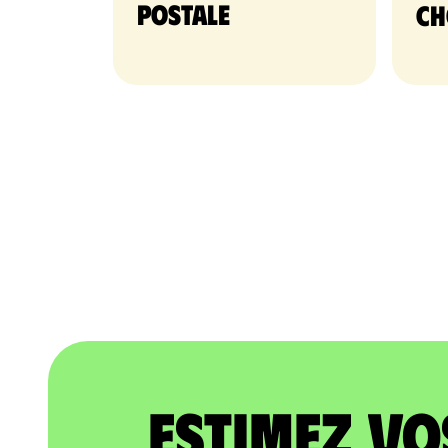
postale
ch
Estimez vo