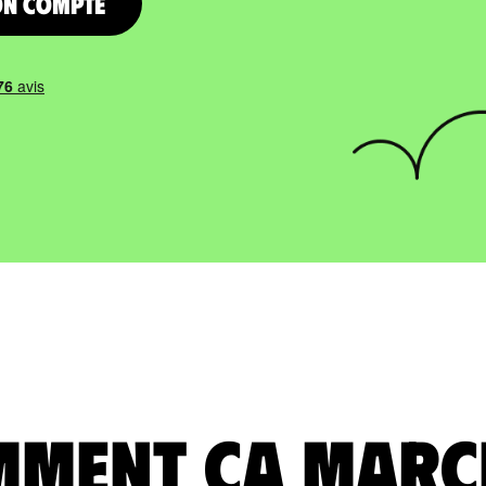
on compte
ment ça marc