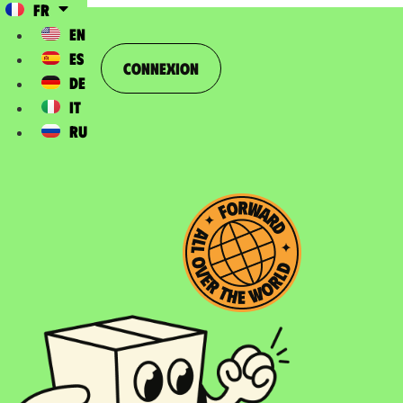
FR
EN
ES
Connexion
DE
IT
RU