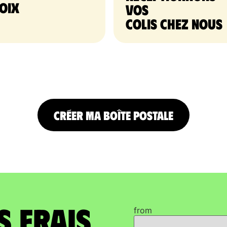
oix
vos
colis chez nous
CRÉER MA BOÎTE POSTALE
s frais
from