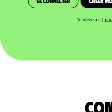
Se connecter
Créer m
com