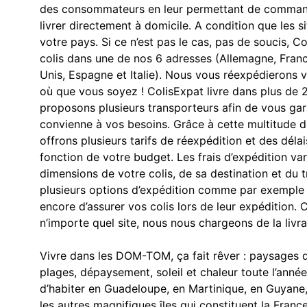
des consommateurs en leur permettant de commande
livrer directement à domicile. A condition que les 
votre pays. Si ce n’est pas le cas, pas de soucis, 
colis dans une de nos 6 adresses (Allemagne, Fran
Unis, Espagne et Italie). Nous vous réexpédieron
où que vous soyez ! ColisExpat livre dans plus de 
proposons plusieurs transporteurs afin de vous gar
convienne à vos besoins. Grâce à cette multitude d
offrons plusieurs tarifs de réexpédition et des délai
fonction de votre budget. Les frais d’expédition va
dimensions de votre colis, de sa destination et du 
plusieurs options d’expédition comme par exemple 
encore d’assurer vos colis lors de leur expéditio
n’importe quel site, nous nous chargeons de la livra
Vivre dans les DOM-TOM, ça fait rêver : paysages 
plages, dépaysement, soleil et chaleur toute l’ann
d’habiter en Guadeloupe, en Martinique, en Guyane,
les autres magnifiques îles qui constituent la France