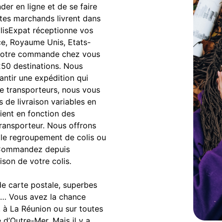
r en ligne et de se faire
sites marchands livrent dans
ColisExpat réceptionne vos
ce, Royaume Unis, Etats-
s votre commande chez vous
250 destinations. Nous
antir une expédition qui
e transporteurs, nous vous
s de livraison variables en
rient en fonction des
transporteur. Nous offrons
le regroupement de colis ou
n. Commandez depuis
ison de votre colis.
de carte postale, superbes
ée… Vous avez la chance
 à La Réunion ou sur toutes
 d’Outre-Mer. Mais il y a