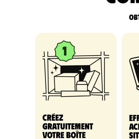
Obt
Créez
Ef
gratuitement
ac
votre Boîte
si