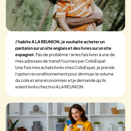
J'habite A LA REUNION, je souhaite acheter un
pantalon sur un site anglais et des livres sur un site
espagnol.
Pas de problème ! Je les fais livrer à une de
mes adresses de transit fournies par ColisExpat.
Une fois mes achats livrés chez ColisExpat, je prends
l'option reconditionnement pour diminuer le volume
du colis et ainsi économiser et je demande qu'ils
soient livrés chez moi A LA REUNION.