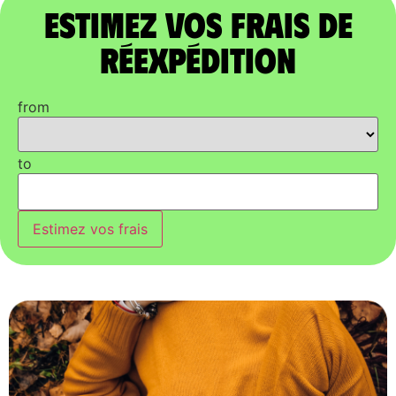
Estimez vos frais de
réexpédition
from
to
Estimez vos frais