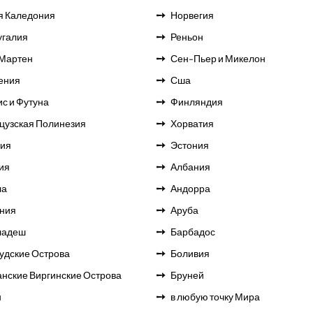
я Каледония
Норвегия
угалия
Реньон
Мартен
Сен-Пьер и Микелон
ения
Сша
с и Футуна
Финляндия
цузская Полинезия
Хорватия
ия
Эстония
ия
Албания
ла
Андорра
ния
Аруба
ладеш
Барбадос
удские Острова
Боливия
анские Виргинские Острова
Бруней
н
в любую точку Мира