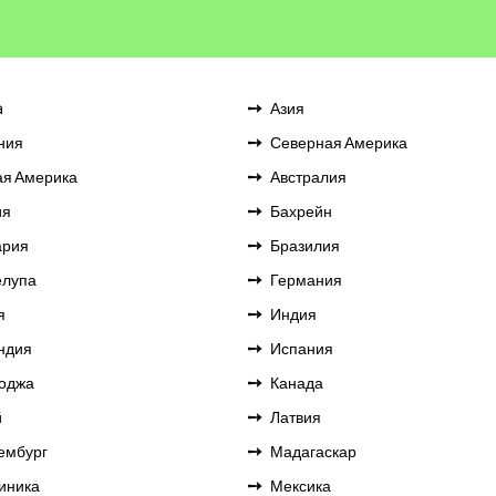
a
Азия
ния
Северная Америка
я Америка
Австралия
ия
Бахрейн
ария
Бразилия
елупа
Германия
я
Индия
ндия
Испания
оджа
Канада
й
Латвия
ембург
Мадагаскар
иника
Мексика