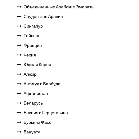
Объединенные Арабские Эмираты
Саудовская Аравия
Сингапур
Тайвань
Франция
Чехия
Южная Корея
Алжир
Антигуа и Барбуда
Афганистан
Беларусь
Босния и Герцеговина
Буркина Фасо
Вануату