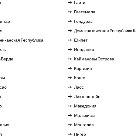
н
Гаити
Гватемала
алтар
Гондурас
ия
Демократическая Республика К
никанская Республика
Египет
иль
Иордания
-Верде
Каймановы Острова
Киргизия
ры
Конго
сао
Лаос
я
Лихтенштейн
о
Македония
Мальдивы
авия
Монголия
л
Нигер