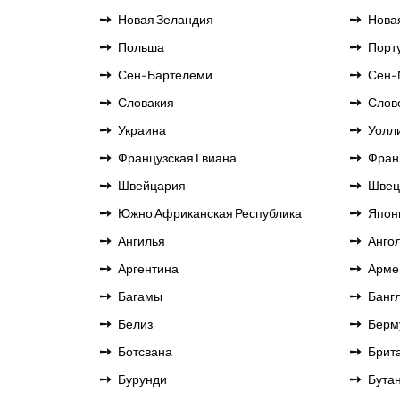
Новая Зеландия
Нова
Польша
Порт
Сен-Бартелеми
Сен-
Словакия
Слов
Украина
Уолли
Французская Гвиана
Фран
Швейцария
Швец
Южно Африканская Республика
Япон
Ангилья
Анго
Аргентина
Арме
Багамы
Банг
Белиз
Берм
Ботсвана
Брит
Бурунди
Бута