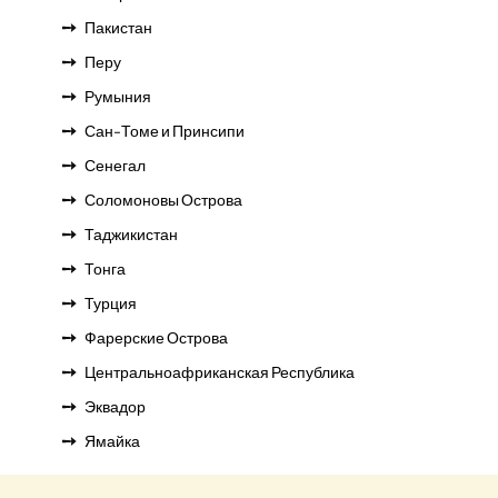
Пакистан
Перу
Румыния
Сан-Томе и Принсипи
Сенегал
Соломоновы Острова
Таджикистан
Тонга
Турция
Фарерские Острова
Центральноафриканская Республика
Эквадор
Ямайка