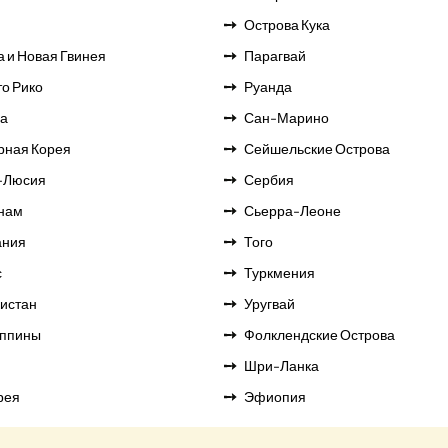
н
Острова Кука
 и Новая Гвинея
Парагвай
о Рико
Руанда
а
Сан-Марино
рная Корея
Сейшельские Острова
-Люсия
Сербия
нам
Сьерра-Леоне
ания
Того
с
Туркмения
кистан
Уругвай
ппины
Фолклендские Острова
Шри-Ланка
рея
Эфиопия