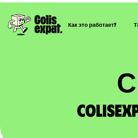
Как это работает?
Т
С
ColisEx