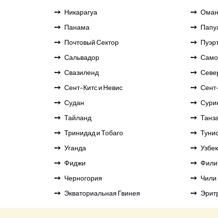
Никарагуа
Ома
Панама
Папуа
Почтовый Сектор
Пуэрт
Сальвадор
Само
Свазиленд
Севе
Сент-Китс и Невис
Сент
Судан
Сури
Тайланд
Танз
Тринидад и Тобаго
Туни
Уганда
Узбе
Фиджи
Фили
Черногория
Чили
Экваториальная Гвинея
Эрит