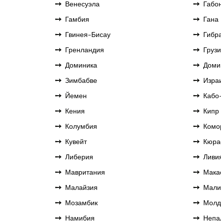
Венесуэла
Габо
Гамбия
Гана
Гвинея-Бисау
Гибр
Гренландия
Груз
Доминика
Доми
Зимбабве
Изра
Йемен
Кабо
Кения
Кипр
Колумбия
Комо
Кувейт
Кюра
Либерия
Ливи
Мавритания
Мака
Малайзия
Мали
Мозамбик
Молд
Намибия
Непа