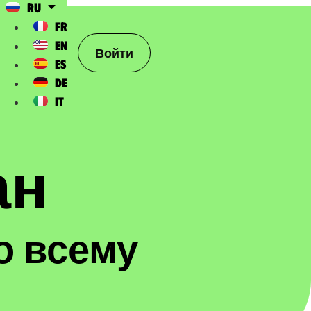
RU
FR
EN
Войти
ES
DE
IT
н​
по всему