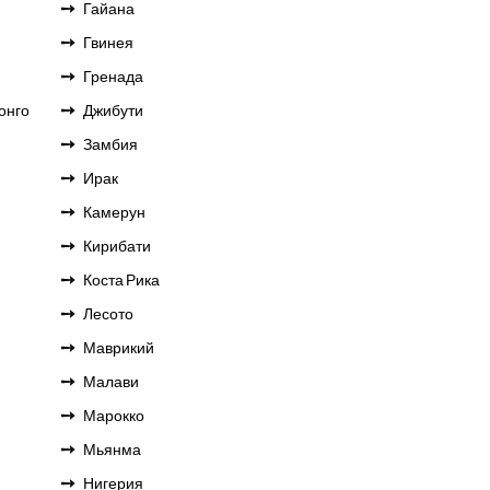
Гайана
Гвинея
Гренада
онго
Джибути
Замбия
Ирак
Камерун
Кирибати
Коста Рика
Лесото
Маврикий
Малави
Марокко
Мьянма
Нигерия