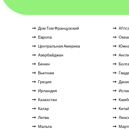
Дом Том Французский
Afric
Европа
Океа
Центральная Америка
Южна
Азербайджан
Англ
Бенин
Болг
Вьетнам
Гвад
Греция
Дани
Ирландия
Исла
Казахстан
Камб
Катар
Кита
Литва
Люкс
Мальта
Март