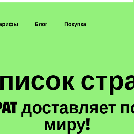
арифы
Блог
Покупка
писок стра
pat доставляет 
миру!