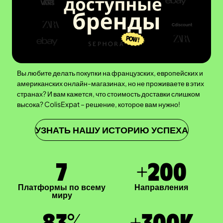
Вы любите делать покупки на французских, европейских и
американских онлайн-магазинах, но не проживаете в этих
странах? И вам кажется, что стоимость доставки слишком
высока? ColisExpat – решение, которое вам нужно!
УЗНАТЬ НАШУ ИСТОРИЮ УСПЕХА
7
+
200
Платформы по всему
Направления
миру
83
%
+
300
K