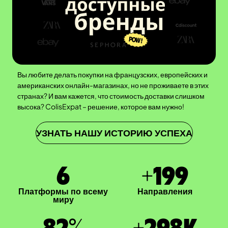
Вы любите делать покупки на французских, европейских и
американских онлайн-магазинах, но не проживаете в этих
странах? И вам кажется, что стоимость доставки слишком
высока? ColisExpat – решение, которое вам нужно!
УЗНАТЬ НАШУ ИСТОРИЮ УСПЕХА
7
+
200
Платформы по всему
Направления
миру
83
%
+
300
K