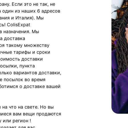
ану. Если это не так, не
а один из наших 6 адресов
ания и Италия). Мы
ь! ColisExpat
в назначения. Мы
а доставка
аря такому множеству
ичные тарифы и сроки
тоимость доставки
осылки, пункта
олько вариантов доставки,
е посылок во время
аботимся о доставке вашей
 на что на свете. Но вы
вшиеся вам вещи продаются
 или регион !
создает для вас