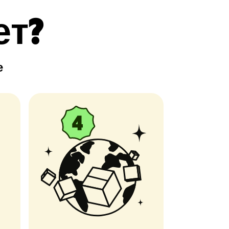
ет?
е