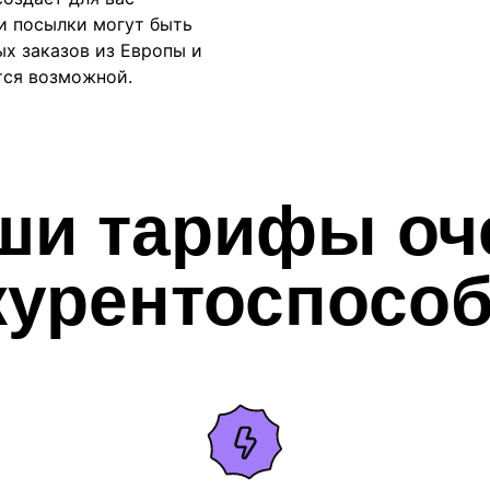
и посылки могут быть
ых заказов из Европы и
тся возможной.
ши тарифы оч
курентоспосо