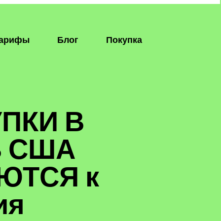
арифы
Блог
Покупка
ПКИ В
В США
ЮТСЯ к
ия