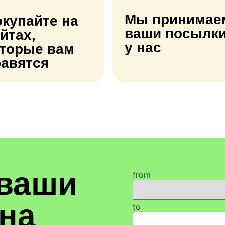
Мы принимае
купайте на
ваши посылк
йтах,
у нас
оторые вам
равятся
 ваши
from
на
to