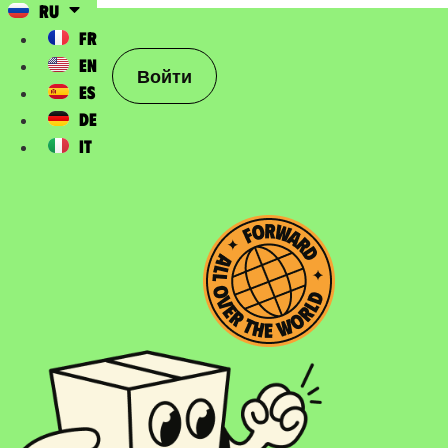
RU
FR
EN
Войти
ES
DE
IT