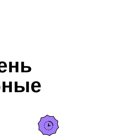
ень
бные