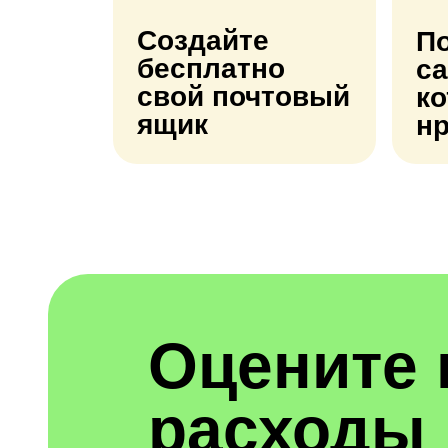
Создайте
По
бесплатно
са
свой почтовый
к
ящик
н
Оцените
расходы 