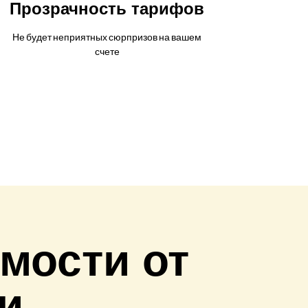
Прозрачность тарифов
Не будет неприятных сюрпризов на вашем
счете
мости от
и