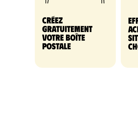
Créez
Ef
gratuitement
ac
votre Boîte
si
postale
ch