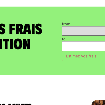
s frais
from
ition
to
Estimez vos frais