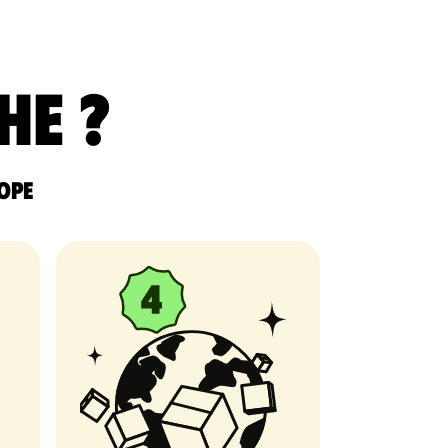
he ?
rope