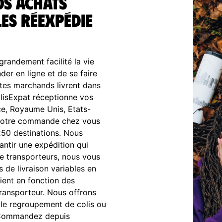
os achats
es réexpédie
randement facilité la vie
r en ligne et de se faire
sites marchands livrent dans
ColisExpat réceptionne vos
ce, Royaume Unis, Etats-
s votre commande chez vous
250 destinations. Nous
antir une expédition qui
e transporteurs, nous vous
s de livraison variables en
rient en fonction des
transporteur. Nous offrons
le regroupement de colis ou
n. Commandez depuis