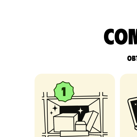
com
Obt