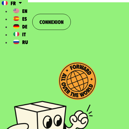
FR
EN
ES
Connexion
DE
IT
RU