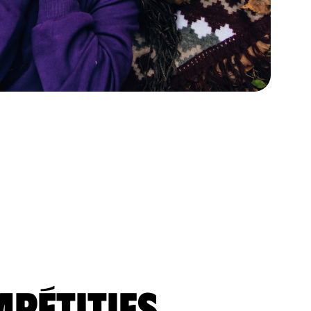
mpétitifs