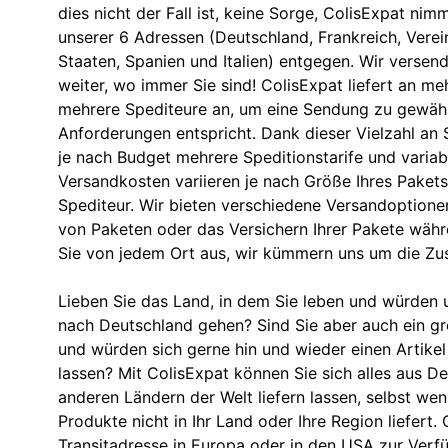
dies nicht der Fall ist, keine Sorge, ColisExpat nim
unserer 6 Adressen (Deutschland, Frankreich, Verein
Staaten, Spanien und Italien) entgegen. Wir versend
weiter, wo immer Sie sind! ColisExpat liefert an meh
mehrere Spediteure an, um eine Sendung zu gewährl
Anforderungen entspricht. Dank dieser Vielzahl an 
je nach Budget mehrere Speditionstarife und variabl
Versandkosten variieren je nach Größe Ihres Paket
Spediteur. Wir bieten verschiedene Versandoptionen
von Paketen oder das Versichern Ihrer Pakete währ
Sie von jedem Ort aus, wir kümmern uns um die Zust
Lieben Sie das Land, in dem Sie leben und würden u
nach Deutschland gehen? Sind Sie aber auch ein g
und würden sich gerne hin und wieder einen Artikel
lassen? Mit ColisExpat können Sie sich alles aus D
anderen Ländern der Welt liefern lassen, selbst we
Produkte nicht in Ihr Land oder Ihre Region liefert. 
Transitadresse in Europa oder in den USA zur Verf