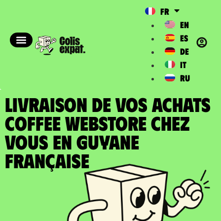
FR
EN
ES
DE
IT
RU
LIVRAISON DE VOS ACHATS
COFFEE WEBSTORE chez
vous en Guyane
Française