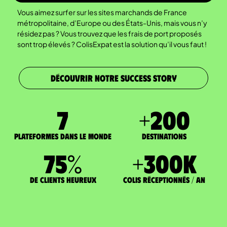
Vous aimez surfer sur les sites marchands de France
métropolitaine, d’Europe ou des États-Unis, mais vous n’y
résidez pas ? Vous trouvez que les frais de port proposés
sont trop élevés ? ColisExpat est la solution qu’il vous faut !
DÉCOUVRIR NOTRE SUCCESS STORY
7
+
200
Plateformes dans le monde
DESTINATIONS
75
%
+
300
K
de clients heureux
Colis réceptionnés / an