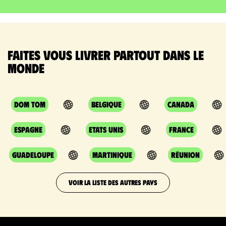
Faites vous livrer partout dans le
monde
DOM TOM
Belgique
Canada
Espagne
Etats Unis
France
Guadeloupe
Martinique
Réunion
VOIR LA LISTE DES AUTRES PAYS