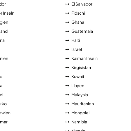
dor
El Salvador
r Inseln
Fidschi
gien
Ghana
land
Guatemala
na
Haiti
Israel
nien
Kaiman Inseln
a
Kirgisistan
o
Kuwait
ia
Libyen
wi
Malaysia
kko
Mauritanien
awien
Mongolei
mar
Namibia
Nigeria