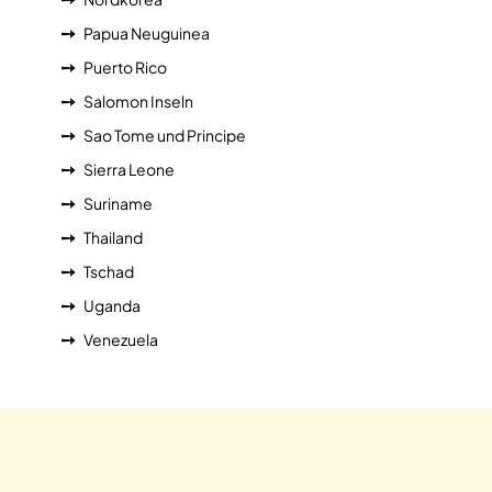
Papua Neuguinea
Puerto Rico
Salomon Inseln
Sao Tome und Principe
Sierra Leone
Suriname
Thailand
Tschad
Uganda
Venezuela