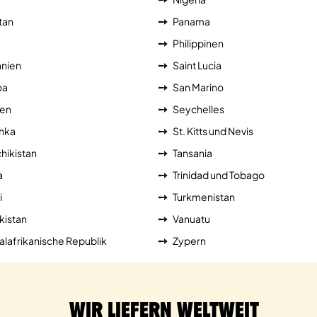
tan
Panama
Philippinen
nien
Saint Lucia
oa
San Marino
ien
Seychelles
anka
St. Kitts und Nevis
hikistan
Tansania
a
Trinidad und Tobago
i
Turkmenistan
kistan
Vanuatu
alafrikanische Republik
Zypern
Wir liefern weltweit