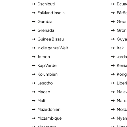
Dschibuti
Ecua
Falkland Inseln
Färöe
Gambia
Geor
Grenada
Grön
Guinea Bissau
Guya
in die ganze Welt
Irak
Jemen
Jorda
Kap Verde
Keni
Kolumbien
Kong
Lesotho
Liber
Macao
Mala
Mali
Maro
Mazedonien
Mold
Mozambique
Myan
Nicaragua
Niger