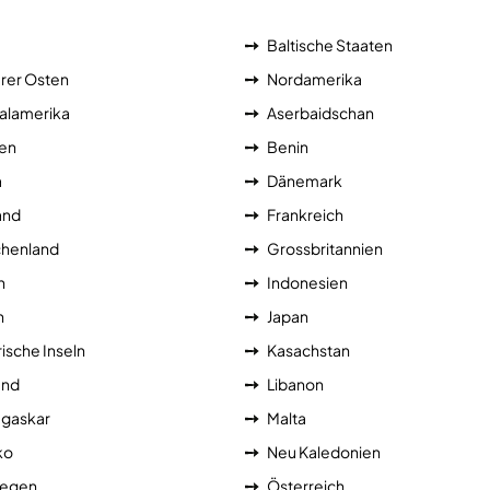
Baltische Staaten
erer Osten
Nordamerika
alamerika
Aserbaidschan
ien
Benin
a
Dänemark
and
Frankreich
chenland
Grossbritannien
n
Indonesien
n
Japan
ische Inseln
Kasachstan
and
Libanon
gaskar
Malta
ko
Neu Kaledonien
egen
Österreich