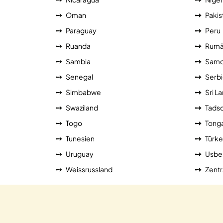
Oman
Pakis
Paraguay
Peru
Ruanda
Rumä
Sambia
Sam
Senegal
Serb
Simbabwe
Sri L
Swaziland
Tadsc
Togo
Tong
Tunesien
Türke
Uruguay
Usbe
Weissrussland
Zentr