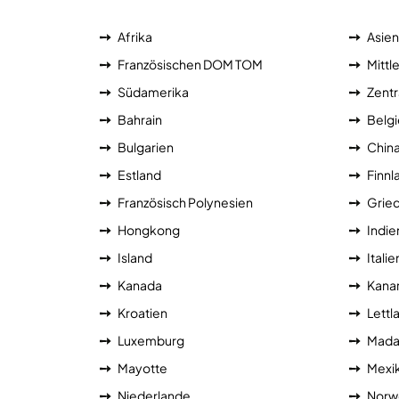
Afrika
Asien
Französischen DOM TOM
Mittl
Südamerika
Zentr
Bahrain
Belg
Bulgarien
Chin
Estland
Finnl
Französisch Polynesien
Grie
Hongkong
Indie
Island
Italie
Kanada
Kanar
Kroatien
Lettl
Luxemburg
Mada
Mayotte
Mexi
Niederlande
Norw