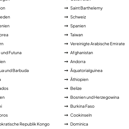
ion
Saint Barthelemy
eden
Schweiz
enien
Spanien
orea
Taiwan
rn
Vereinigte Arabische Emirate
s und Futuna
Afghanistan
ien
Andorra
ua und Barbuda
Äquatorialguinea
a
Äthiopien
ados
Belize
ien
Bosnien und Herzegowina
i
Burkina Faso
ros
Cookinseln
kratische Republik Kongo
Dominica