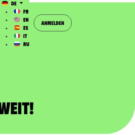
DE
FR
EN
Anmelden
ES
IT
RU
weit!