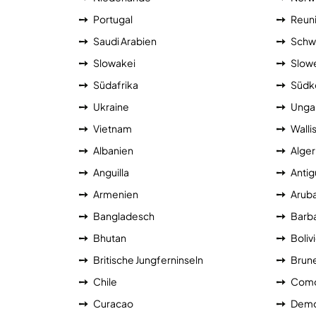
Portugal
Reun
Saudi Arabien
Schw
Slowakei
Slow
Südafrika
Südk
Ukraine
Unga
Vietnam
Walli
Albanien
Alger
Anguilla
Antig
Armenien
Arub
Bangladesch
Barb
Bhutan
Boliv
Britische Jungferninseln
Brune
Chile
Como
Curacao
Demo