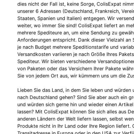
dies nicht der Fall ist, keine Sorge, ColisExpat nim
unserer 6 Adressen (Deutschland, Frankreich, Verein
Staaten, Spanien und Italien) entgegen. Wir versend
weiter, wo immer Sie sind! ColisExpat liefert an meh
mehrere Spediteure an, um eine Sendung zu gewährl
Anforderungen entspricht. Dank dieser Vielzahl an 
je nach Budget mehrere Speditionstarife und variabl
Versandkosten variieren je nach Größe Ihres Paket
Spediteur. Wir bieten verschiedene Versandoptionen
von Paketen oder das Versichern Ihrer Pakete währ
Sie von jedem Ort aus, wir kümmern uns um die Zust
Lieben Sie das Land, in dem Sie leben und würden u
nach Deutschland gehen? Sind Sie aber auch ein g
und würden sich gerne hin und wieder einen Artikel
lassen? Mit ColisExpat können Sie sich alles aus D
anderen Ländern der Welt liefern lassen, selbst we
Produkte nicht in Ihr Land oder Ihre Region liefert. 
Transitadresse in Europa oder in den USA zur Verf