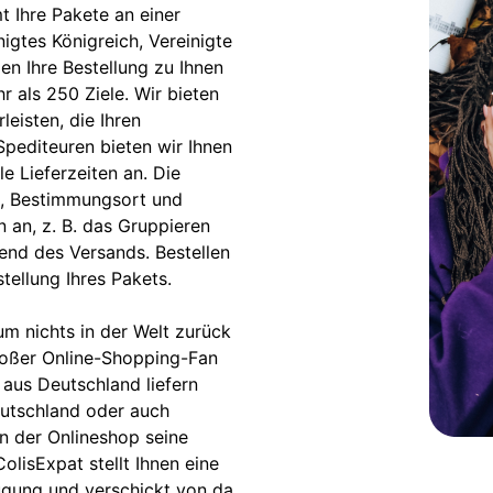
mt Ihre Pakete an einer
igtes Königreich, Vereinigte
en Ihre Bestellung zu Ihnen
r als 250 Ziele. Wir bieten
eisten, die Ihren
Spediteuren bieten wir Ihnen
e Lieferzeiten an. Die
s, Bestimmungsort und
 an, z. B. das Gruppieren
end des Versands. Bestellen
ellung Ihres Pakets.
m nichts in der Welt zurück
roßer Online-Shopping-Fan
 aus Deutschland liefern
eutschland oder auch
nn der Onlineshop seine
ColisExpat stellt Ihnen eine
ügung und verschickt von da