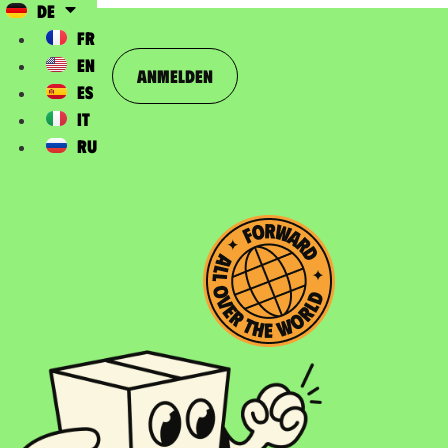
DE
FR
EN
Anmelden
ES
IT
RU