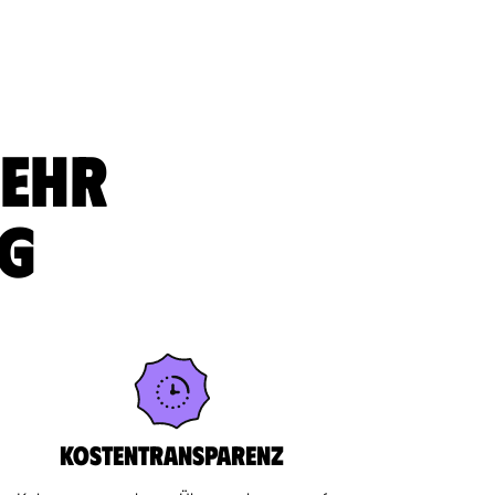
sehr
ig
Kostentransparenz