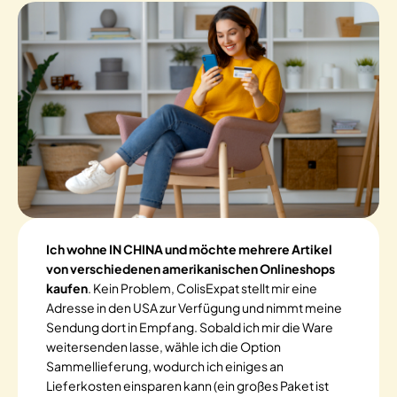
Ich wohne IN CHINA und möchte mehrere Artikel
von verschiedenen amerikanischen Onlineshops
kaufen
. Kein Problem, ColisExpat stellt mir eine
Adresse in den USA zur Verfügung und nimmt meine
Sendung dort in Empfang. Sobald ich mir die Ware
weitersenden lasse, wähle ich die Option
Sammellieferung, wodurch ich einiges an
Lieferkosten einsparen kann (ein großes Paket ist