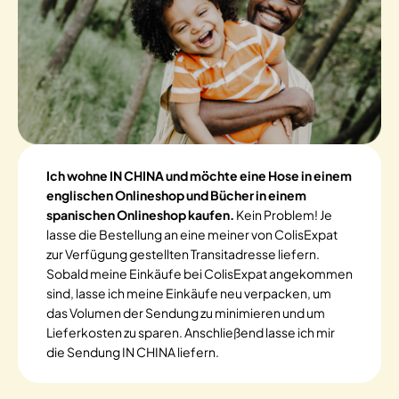
Ich wohne IN CHINA und möchte eine Hose in einem
englischen Onlineshop und Bücher in einem
spanischen Onlineshop kaufen.
Kein Problem! Je
lasse die Bestellung an eine meiner von ColisExpat
zur Verfügung gestellten Transitadresse liefern.
Sobald meine Einkäufe bei ColisExpat angekommen
sind, lasse ich meine Einkäufe neu verpacken, um
das Volumen der Sendung zu minimieren und um
Lieferkosten zu sparen. Anschließend lasse ich mir
die Sendung IN CHINA liefern.