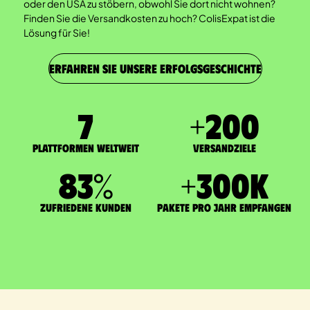
oder den USA zu stöbern, obwohl Sie dort nicht wohnen?
Finden Sie die Versandkosten zu hoch? ColisExpat ist die
Lösung für Sie!
ERFAHREN SIE UNSERE ERFOLGSGESCHICHTE
7
+
200
Plattformen weltweit
Versandziele
83
%
+
300
K
zufriedene Kunden
Pakete pro Jahr empfangen