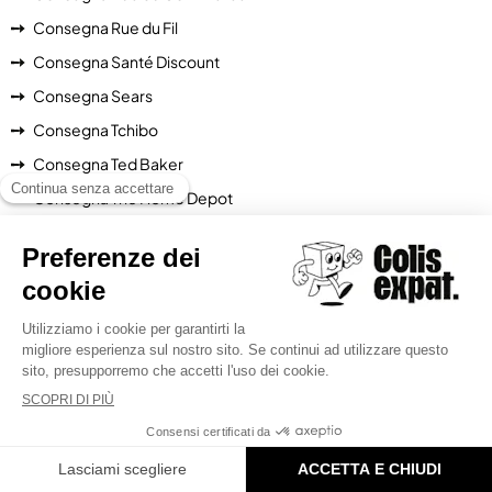
Consegna Rue du Fil
Consegna Santé Discount
Consegna Sears
Consegna Tchibo
Consegna Ted Baker
Consegna The Home Depot
Consegna TheHutGroup
Consegna The Kooples
Consegna Too Faced
Consegna Total life changes
Consegna Toys 'R' Us
Consegna Ubaldi
Consegna Ulta
Consegna Uniqlo