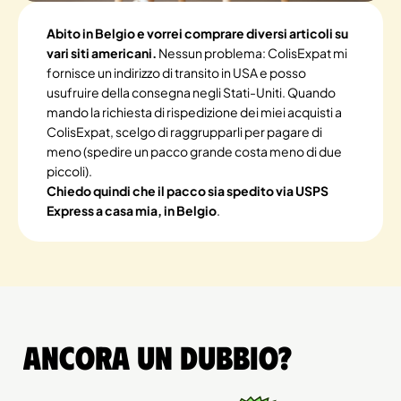
Abito in Belgio e vorrei comprare diversi articoli su
vari siti americani.
Nessun problema: ColisExpat mi
fornisce un indirizzo di transito in USA e posso
usufruire della consegna negli Stati-Uniti. Quando
mando la richiesta di rispedizione dei miei acquisti a
ColisExpat, scelgo di raggrupparli per pagare di
meno (spedire un pacco grande costa meno di due
piccoli).
Chiedo quindi che il pacco sia spedito via USPS
Express a casa mia, in Belgio
.
Ancora un dubbio?