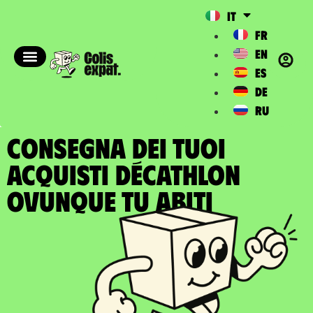
IT
FR
EN
ES
DE
RU
CONSEGNA DEI TUOI
ACQUISTI DÉCATHLON
ovunque tu abiti