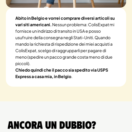
Abito in Belgio e vorrei comprare diversi articoli su
vari siti americani.
Nessun problema: ColisExpat mi
fornisce un indirizzo di transito in USA e posso
usufruire della consegna negli Stati-Uniti. Quando
mando la richiesta di rispedizione dei miei acquisti a
ColisExpat, scelgo di raggrupparli per pagare di
meno (spedire un pacco grande costa meno di due
piccoli).
Chiedo quindi che il pacco sia spedito via USPS
Express a casa mia, in Belgio
.
Ancora un dubbio?