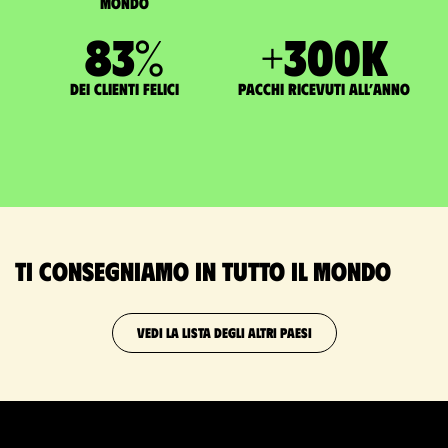
mondo
83
%
+
300
K
dei clienti felici
pacchi ricevuti all’anno
Ti consegniamo in tutto il mondo
VEDI LA LISTA DEGLI ALTRI PAESI