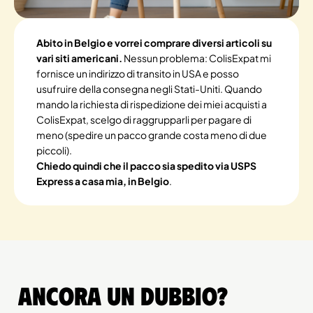
Abito in Belgio e vorrei comprare diversi articoli su
vari siti americani.
Nessun problema: ColisExpat mi
fornisce un indirizzo di transito in USA e posso
usufruire della consegna negli Stati-Uniti. Quando
mando la richiesta di rispedizione dei miei acquisti a
ColisExpat, scelgo di raggrupparli per pagare di
meno (spedire un pacco grande costa meno di due
piccoli).
Chiedo quindi che il pacco sia spedito via USPS
Express a casa mia, in Belgio
.
Ancora un dubbio?