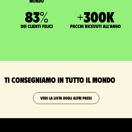
mondo
83
%
+
300
K
dei clienti felici
pacchi ricevuti all’anno
Ti consegniamo in tutto il mondo
VEDI LA LISTA DEGLI ALTRI PAESI