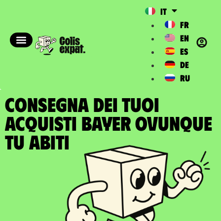
IT
FR
EN
ES
DE
RU
CONSEGNA DEI TUOI
ACQUISTI BAYER ovunque
tu abiti