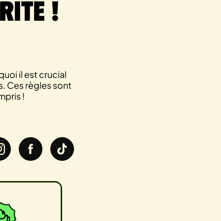
rité !
oi il est crucial
. Ces règles sont
mpris !