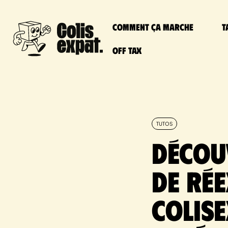
Comment ça marche
T
Off Tax
TUTOS
Décou
de Ré
ColisE