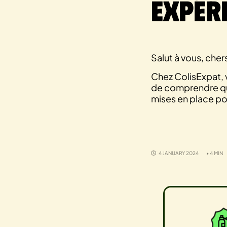
Expéri
Salut à vous, chers
Chez ColisExpat, v
de comprendre que
mises en place pou
4 JANUARY 2024
• 4 MIN