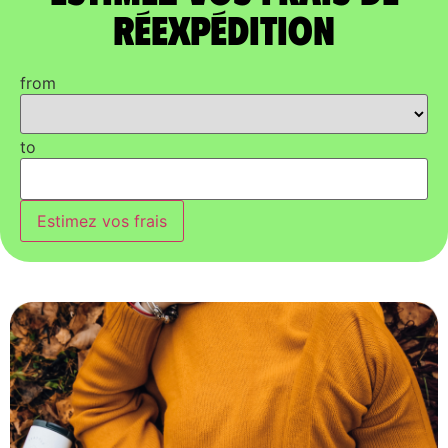
réexpédition
from
to
Estimez vos frais