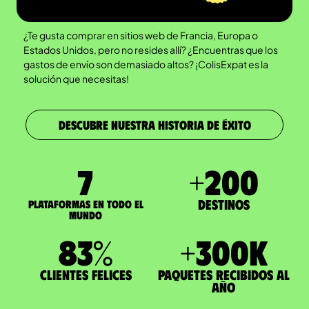
¿Te gusta comprar en sitios web de Francia, Europa o
Estados Unidos, pero no resides allí? ¿Encuentras que los
gastos de envío son demasiado altos? ¡ColisExpat es la
solución que necesitas!
DESCUBRE NUESTRA HISTORIA DE ÉXITO
7
+
200
Destinos
Plataformas en todo el
mundo
83
%
+
300
K
Clientes felices
paquetes recibidos al
año