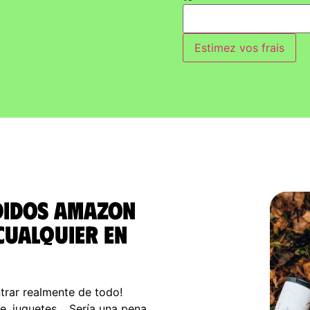
Estimez vos frais
edidos Amazon
 cualquier en
trar realmente de todo!
rte, juguetes… Sería una pena