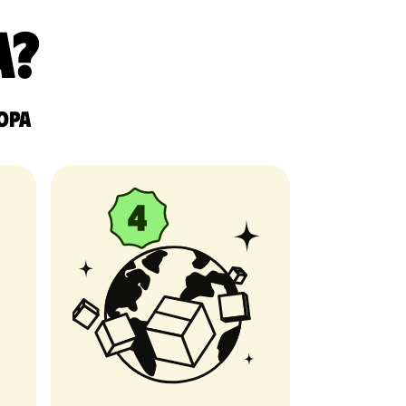
a?
ropa