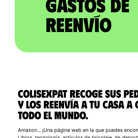
gastos de
reenvío
ColisExpat recoge sus p
y los reenvía a tu casa a
todo el Mundo.
Amazon... ¡Una página web en la que puedes encon
Libros, tecnología, artículos de bricolaje, de depo