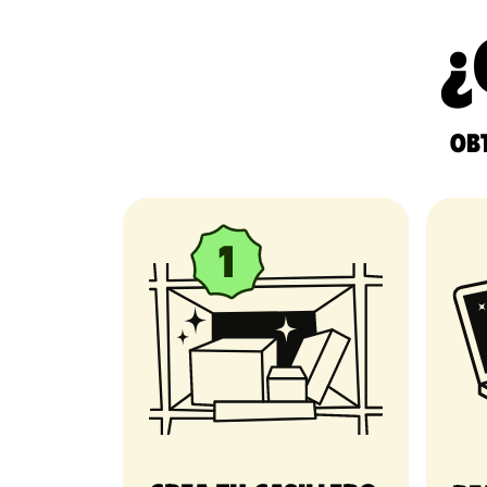
¿
Obt