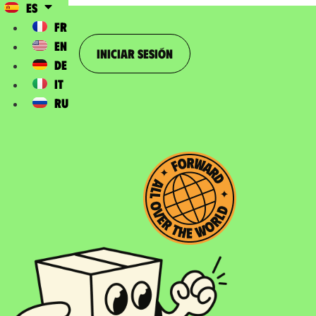
ES
FR
EN
Iniciar sesión
DE
IT
RU