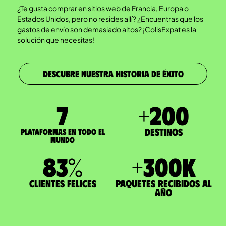
¿Te gusta comprar en sitios web de Francia, Europa o
Estados Unidos, pero no resides allí? ¿Encuentras que los
gastos de envío son demasiado altos? ¡ColisExpat es la
solución que necesitas!
DESCUBRE NUESTRA HISTORIA DE ÉXITO
7
+
200
Destinos
Plataformas en todo el
mundo
83
%
+
300
K
Clientes felices
paquetes recibidos al
año