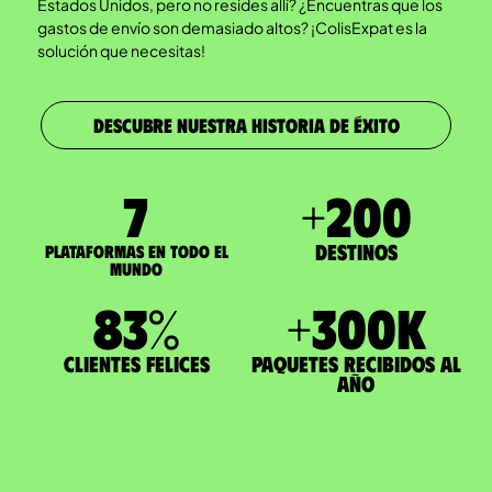
Estados Unidos, pero no resides allí? ¿Encuentras que los
gastos de envío son demasiado altos? ¡ColisExpat es la
solución que necesitas!
DESCUBRE NUESTRA HISTORIA DE ÉXITO
7
+
200
Destinos
Plataformas en todo el
mundo
83
%
+
300
K
Clientes felices
paquetes recibidos al
año